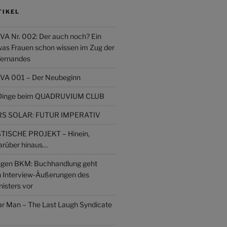
TIKEL
Nr. 002: Der auch noch? Ein
was Frauen schon wissen im Zug der
Fernandes
 001 – Der Neubeginn
r Dinge beim QUADRUVIUM CLUB
 SOLAR: FUTUR IMPERATIV
ISCHE PROJEKT – Hinein,
arüber hinaus…
gen BKM: Buchhandlung geht
n Interview-Äußerungen des
isters vor
lar Man – The Last Laugh Syndicate