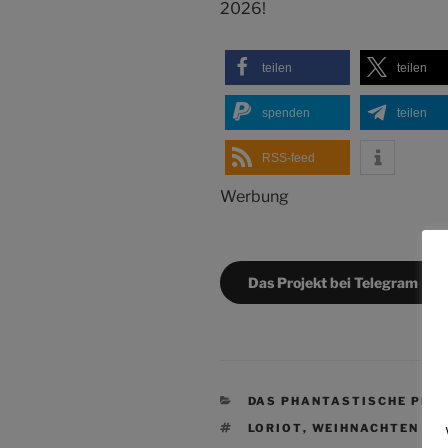
2026!
teilen
teilen
spenden
teilen
RSS-feed
Werbung
Das Projekt bei Telegram
KATEGORIEN
DAS PHANTASTISCHE PRO
SCHLAGWÖRTER
LORIOT
,
WEIHNACHTEN