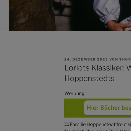
VERÖFFENTLICHT
24. DEZEMBER 2025
VON
THOR
AM
Loriots Klassiker:
Hoppenstedts
Werbung
🎞️ Familie Hoppenstedt freut 