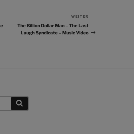
WEITER
Nächster
Beitrag
ce
The Billion Dollar Man – The Last
Laugh Syndicate – Music Video
Suchen