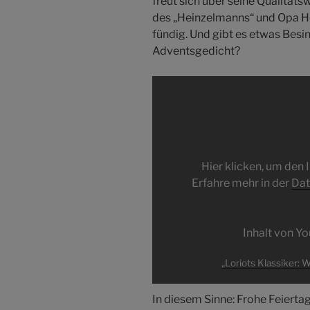
freut sich über seine Qualitätsw
des „Heinzelmanns“ und Opa H
fündig. Und gibt es etwas Besin
Adventsgedicht?
„Loriots
Klassiker:
Weihnachten
bei
Hoppenstedts“
von
Hier klicken, um den
YouTube
Erfahre mehr in der
Dat
anzeigen
Inhalt von Y
„Loriots Klassiker:
In diesem Sinne: Frohe Feiert