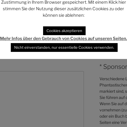
Zustimmung in Ihrem Browser gespeichert. Mit einem Klick hier
Projekt vi
stimmen Sie der Nutzung dieser zusätzlichen Cookies zu oder
können sie ablehnen:
Projekt vi
Cookies akzeptieren
entar
Mehr Infos über den Gebrauch von Cookies auf unseren Seiten
Projekt vi
 veröffentlicht.
Erforderliche Felder
Nicht einverstanden, nur essentielle Cookies verwenden.
* Sponsor
Verschiedene L
Phantastischen 
markiert sind, 
Sie führen auf 
Wenn Sie auf di
vornehmen (zum
oder ein Buch b
Seiten eine Ver