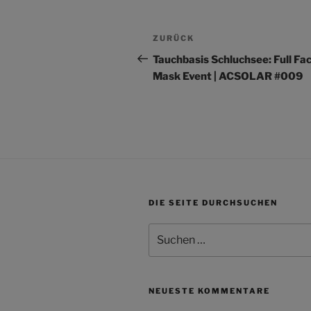
Beitragsnavigation
Vorheriger
ZURÜCK
Beitrag
Tauchbasis Schluchsee: Full Fa
Mask Event | ACSOLAR #009
DIE SEITE DURCHSUCHEN
Suchen
nach:
NEUESTE KOMMENTARE