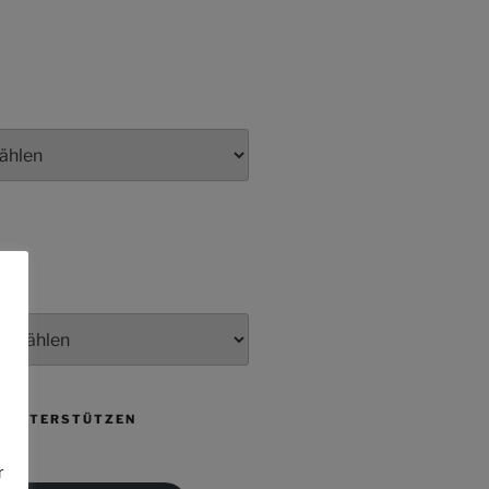
e
T UNTERSTÜTZEN
r