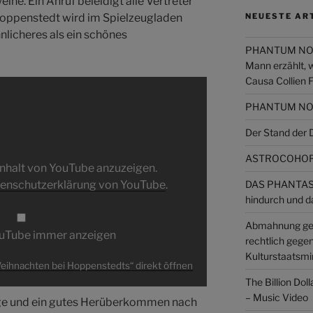
eine. Ein Anruf beleidigt alle Vertreter
oppenstedt wird im Spielzeugladen
NEUESTE AR
nlicheres als ein schönes
PHANTUM NOVA 
Mann erzählt, 
Causa Collien 
PHANTUM NOVA
Der Stand de
ASTROCOHORS
 Inhalt von YouTube anzuzeigen.
enschutzerklärung von YouTube
.
DAS PHANTAST
hindurch und d
Abmahnung ge
ouTube immer anzeigen
rechtlich gege
Kulturstaatsmin
 Weihnachten bei Hoppenstedts“ direkt öffnen
The Billion Dol
– Music Video
age und ein gutes Herüberkommen nach