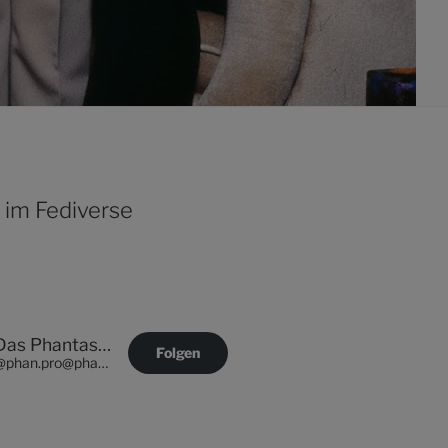
 im Fediverse
Das Phantastische Projekt - PHAN.PRO
Folgen
@phan.pro@phan.pro