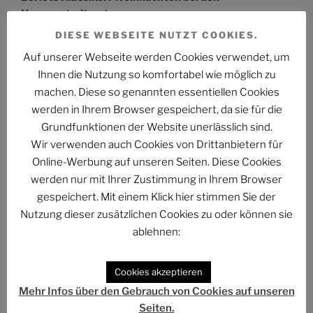
Hoppenstedts
DIESE WEBSEITE NUTZT COOKIES.
Auf unserer Webseite werden Cookies verwendet, um
Ihnen die Nutzung so komfortabel wie möglich zu
Folge uns im Fediverse
machen. Diese so genannten essentiellen Cookies
werden in Ihrem Browser gespeichert, da sie für die
Grundfunktionen der Website unerlässlich sind.
Wir verwenden auch Cookies von Drittanbietern für
Online-Werbung auf unseren Seiten. Diese Cookies
Das Phantastische Projekt - PHAN.PRO
werden nur mit Ihrer Zustimmung in Ihrem Browser
Folgen
@phan.pro@phan.pro
gespeichert. Mit einem Klick hier stimmen Sie der
Nutzung dieser zusätzlichen Cookies zu oder können sie
ablehnen:
NEUESTE ARTIKEL
Cookies akzeptieren
Mehr Infos über den Gebrauch von Cookies auf unseren
PHANTUM NOVA Nr. 002: Der auch noch? Ein Mann
Seiten.