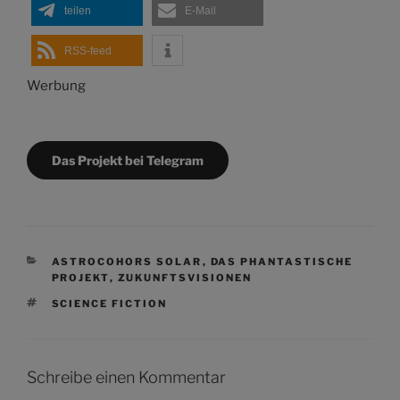
teilen
E-Mail
RSS-feed
Werbung
Das Projekt bei Telegram
KATEGORIEN
ASTROCOHORS SOLAR
,
DAS PHANTASTISCHE
PROJEKT
,
ZUKUNFTSVISIONEN
SCHLAGWÖRTER
SCIENCE FICTION
Schreibe einen Kommentar