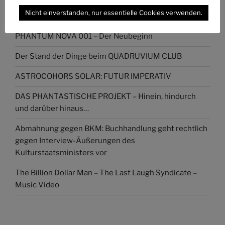
erzählt, was Frauen schon wissen im Zug der Causa
Nicht einverstanden, nur essentielle Cookies verwenden.
Collien Fernandes
PHANTUM NOVA 001 – Der Neubeginn
Der Stand der Dinge beim QUADRUVIUM CLUB
ASTROCOHORS SOLAR: FUTUR IMPERATIV
DAS PHANTASTISCHE PROJEKT – Hinein, hindurch
und darüber hinaus…
Abmahnung gegen BKM: Buchhandlung geht rechtlich
gegen Interview-Äußerungen des
Kulturstaatsministers vor
The Billion Dollar Man – The Last Laugh Syndicate –
Music Video