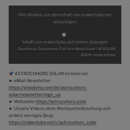
„Tauchbasis
Schluchsee:
Hier klicken, um den Inhalt von makertube.net
Full
Face
anzuzeigen.
Mask
Event
|
ACSOLAR
#009“
Inhalt von makertube.net immer anzeigen
von
makertube.net
„Tauchbasis Schluchsee: Full Face Mask Event | ACSOLAR
anzeigen
#009“ direkt öffnen
ASTROCOHORS SOLAR im Internet:
► eMail-Newsletter:
https://steadyhq.com/de/astrocohors-
solar/newsletter/sign_up
► Webseite:
https://astrocohors.solar
► Unsere Videos ohne Werbeunterbrechung und
anders nerviges Zeug:
https://makertube.net/c/astrocohors_solar