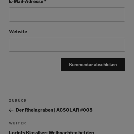
E-Mail-Adresse
*
Website
Beitragsnavigation
Vorheriger
ZURÜCK
Beitrag
Der Rheingraben | ACSOLAR #008
Nächster
WEITER
Beitrag
Loriots Klassiker: Weihnachten bei den