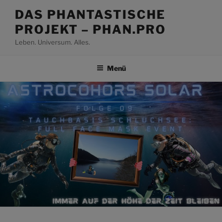
Zum
DAS PHANTASTISCHE
Inhalt
PROJEKT – PHAN.PRO
springen
Leben. Universum. Alles.
Menü