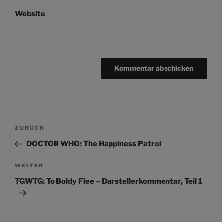
Website
Beitragsnavigation
Vorheriger
ZURÜCK
Beitrag
DOCTOR WHO: The Happiness Patrol
Nächster
WEITER
Beitrag
TGWTG: To Boldy Flee – Darstellerkommentar, Teil 1