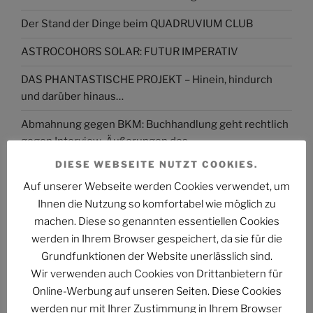
Der Stand der Dinge beim QUADRUVIUM CLUB
ASTROCOHORS SOLAR: FUTUR IMPERATIV
DAS PHANTASTISCHE PROJEKT – Hinein, hindurch
und darüber hinaus…
Abmahnung gegen BKM: Buchhandlung geht rechtlich
gegen Interview-Äußerungen des
Kulturstaatsministers vor
DIESE WEBSEITE NUTZT COOKIES.
The Billion Dollar Man – The Last Laugh Syndicate –
Auf unserer Webseite werden Cookies verwendet, um
Music Video
Ihnen die Nutzung so komfortabel wie möglich zu
machen. Diese so genannten essentiellen Cookies
werden in Ihrem Browser gespeichert, da sie für die
Grundfunktionen der Website unerlässlich sind.
Wir verwenden auch Cookies von Drittanbietern für
ARCHIV
Online-Werbung auf unseren Seiten. Diese Cookies
werden nur mit Ihrer Zustimmung in Ihrem Browser