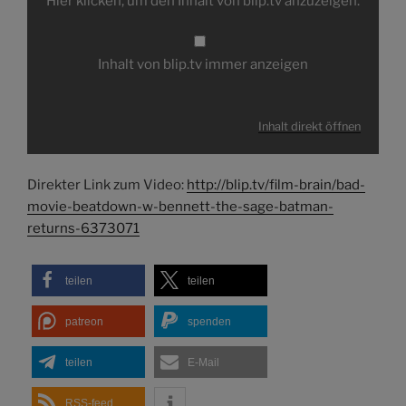
Hier klicken, um den Inhalt von blip.tv anzuzeigen.
blip.tv
anzeigen
Inhalt von blip.tv immer anzeigen
Inhalt direkt öffnen
Direkter Link zum Video:
http://blip.tv/film-brain/bad-
movie-beatdown-w-bennett-the-sage-batman-
returns-6373071
teilen
teilen
patreon
spenden
teilen
E-Mail
RSS-feed