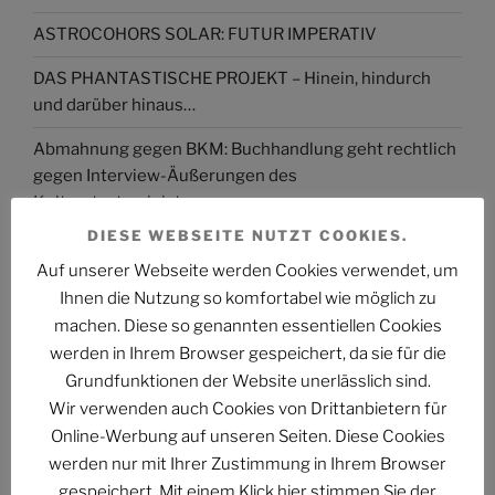
ASTROCOHORS SOLAR: FUTUR IMPERATIV
DAS PHANTASTISCHE PROJEKT – Hinein, hindurch
und darüber hinaus…
Abmahnung gegen BKM: Buchhandlung geht rechtlich
gegen Interview-Äußerungen des
Kulturstaatsministers vor
DIESE WEBSEITE NUTZT COOKIES.
The Billion Dollar Man – The Last Laugh Syndicate –
Auf unserer Webseite werden Cookies verwendet, um
Music Video
Ihnen die Nutzung so komfortabel wie möglich zu
machen. Diese so genannten essentiellen Cookies
werden in Ihrem Browser gespeichert, da sie für die
Grundfunktionen der Website unerlässlich sind.
ARCHIV
Wir verwenden auch Cookies von Drittanbietern für
Online-Werbung auf unseren Seiten. Diese Cookies
Archiv
werden nur mit Ihrer Zustimmung in Ihrem Browser
gespeichert. Mit einem Klick hier stimmen Sie der