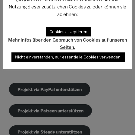
Nutzung dieser zusätzlichen Cookies zu oder können sie
ablehnen:
KATEGORIEN
Cookies akzeptieren
Kategorien
Mehr Infos über den Gebrauch von Cookies auf unseren
Seiten.
Nicht einverstanden, nur essentielle Cookies verwenden.
DAS PROJEKT UNTERSTÜTZEN
Projekt via PayPal unterstützen
Projekt via Patreon unterstützen
Projekt via Steady unterstützen