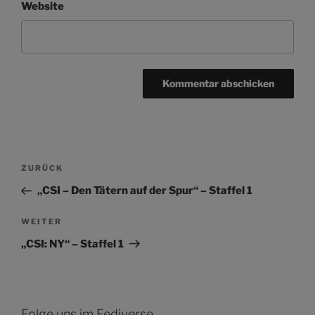
Website
Beitragsnavigation
Vorheriger
ZURÜCK
Beitrag
„CSI – Den Tätern auf der Spur“ – Staffel 1
Nächster
WEITER
Beitrag
„CSI: NY“ – Staffel 1
Folge uns im Fediverse