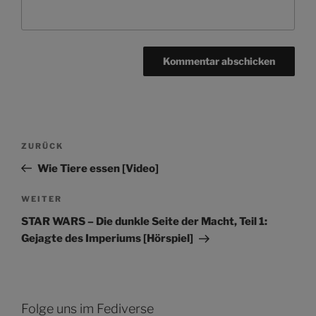
Beitragsnavigation
Vorheriger
ZURÜCK
Beitrag
Wie Tiere essen [Video]
Nächster
WEITER
Beitrag
STAR WARS – Die dunkle Seite der Macht, Teil 1:
Gejagte des Imperiums [Hörspiel]
Folge uns im Fediverse