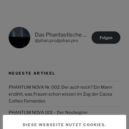
Das Phantastische Projekt - PHAN.PRO
Folgen
@phan.pro@phan.pro
NEUESTE ARTIKEL
PHANTUM NOVA Nr. 002: Der auch noch? Ein Mann
erzählt, was Frauen schon wissen im Zug der Causa
Collien Fernandes
PHANTUM NOVA 001 – Der Neubeginn
Der Stand der Dinge beim QUADRUVIUM CLUB
DIESE WEBSEITE NUTZT COOKIES.