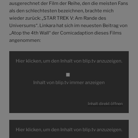
ausgerechnet der Film der Reihe, den die meisten Fans
als den schlechtesten bezeichnen, brachte mich
wieder zurück: „STAR TREK V: Am Rande des
Universums“. Linkara hat sich im neuesten Beitrag von
„Atop the 4th Wall“ der Comicadaption dieses Films
angenommen:
Inhalt
von
Hier klicken, um den Inhalt von blip.tv anzuzeigen.
blip.tv
anzeigen
Inhalt von blip.tv immer anzeigen
Inhalt direkt öffnen
Inhalt
von
Hier klicken, um den Inhalt von blip.tv anzuzeigen.
blip.tv
anzeigen