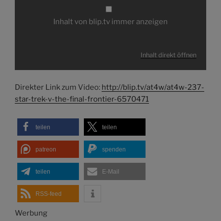
Inhalt von blip.tv immer anzeigen
Inhalt direkt öffnen
Direkter Link zum Video:
http://blip.tv/at4w/at4w-237-
star-trek-v-the-final-frontier-6570471
teilen
teilen
patreon
spenden
teilen
E-Mail
RSS-feed
Werbung