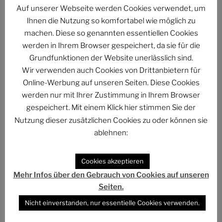
Auf unserer Webseite werden Cookies verwendet, um
ASTROCOHORS SOLAR: FUTUR IMPERATIV
Ihnen die Nutzung so komfortabel wie möglich zu
DAS PHANTASTISCHE PROJEKT – Hinein, hindurch
machen. Diese so genannten essentiellen Cookies
und darüber hinaus…
werden in Ihrem Browser gespeichert, da sie für die
Grundfunktionen der Website unerlässlich sind.
Abmahnung gegen BKM: Buchhandlung geht rechtlich
Wir verwenden auch Cookies von Drittanbietern für
gegen Interview-Äußerungen des
Online-Werbung auf unseren Seiten. Diese Cookies
Kulturstaatsministers vor
werden nur mit Ihrer Zustimmung in Ihrem Browser
The Billion Dollar Man – The Last Laugh Syndicate –
gespeichert. Mit einem Klick hier stimmen Sie der
Music Video
Nutzung dieser zusätzlichen Cookies zu oder können sie
ablehnen:
Cookies akzeptieren
Mehr Infos über den Gebrauch von Cookies auf unseren
ARCHIV
Seiten.
Archiv
Nicht einverstanden, nur essentielle Cookies verwenden.