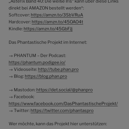
„Asterix Band 40: Die weiße Iris“ kann über diese Links
direkt bei AMAZON bestellt werden*:
Softcover:
https://amzn.to/3SbVRuA
Hardcover:
https://amzn.to/45OAO4t
Kindle:
https://amzn.to/45GbFJj
Das Phantastische Projekt im Internet:
→ PHANTUM – Der Podcast:
https://phantum.podigee.io/
→ Videoseite:
http://tube.phan.pro
→ Blog:
https://blog.phan.pro
→ Mastodon:
https://det.social/@phanpro
→ Facebook:
https://www.facebook.com/DasPhantastischeProjekt/
→ Twitter:
https://twitter.com/phantaspro
Wer möchte, kann das Projekt hier unterstützen: