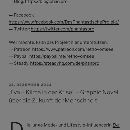
→ Blog:
https://blog.phan.pro
→ Facebook:
https://www.facebook.com/DasPhantastischeProjekt/
→ Twitter:
https://twitter.com/phantaspro
Wer möchte, kann das Projekt hier unterstützen:
→ Patreon:
https://www.patreon.com/rethovomsee
→ Paypal:
https://paypal.me/rethovomsee
→ Steady:
https://steadyhq.com/de/phanpro
VERÖFFENTLICHT
23. DEZEMBER 2022
AM
„Eva – Klima in der Krise“ – Graphic Novel
über die Zukunft der Menschheit
ie junge Mode- und Lifestyle-Influencerin
Eva