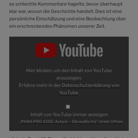
es schlechte Kommentare hagelte, bevor überhaupt
klar war, wovon die Geschichte handelt. Dies ist eine
persönliche Einschätzung und eine Beobachtung über
ein erschreckendes Phänomen unserer Zeit.
„PHAN.PRO
#205:
Asterix
–
Die
weiße
Iris“
von
Hier klicken, um den Inhalt von YouTube
YouTube
anzeigen
anzuzeigen.
Erfahre mehr in der
Datenschutzerklärung von
YouTube
.
Inhalt von YouTube immer anzeigen
„PHAN.PRO #205: Asterix – Die weiße Iris“ direkt öffnen