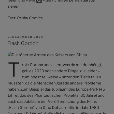
lesen und – wie
Eva
– die richtigen Lehren daraus
ziehen.
Text: Panini Comics
VERÖFFENTLICHT
2. DEZEMBER 2020
AM
Flash Gordon
T
rotz Corona und allem, was da mit dranhängt,
gab es 2020 noch andere Dinge, die leider –
zumindest teilweise – unter den Tisch fallen
mussten, da die Menschen gerade andere Probleme
haben. Zum Beispiel das Jubiläum des Europa-Park (45
Jahre), das des Phantastischen Projekts (35 Jahre) und
auch das Jubiläum der Veröffentlichung des Films
„Flash Gordon“ von Dino DeLaurentiis im Jahr 1980
(also vor 40 Jahren). Anlässlich dieses Jubiläums wurde