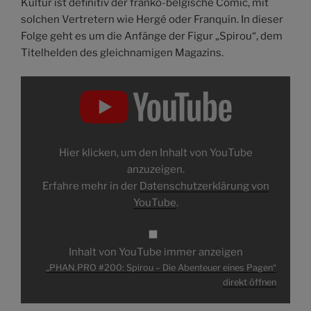
Kultur ist definitiv der franko-belgische Comic, mit
solchen Vertretern wie Hergé oder Franquin. In dieser
Folge geht es um die Anfänge der Figur „Spirou“, dem
Titelhelden des gleichnamigen Magazins.
„PHAN.PRO
#200:
Spirou
–
Die
Abenteuer
eines
Pagen“
Hier klicken, um den Inhalt von YouTube
von
YouTube
anzuzeigen.
anzeigen
Erfahre mehr in der
Datenschutzerklärung von
YouTube
.
Inhalt von YouTube immer anzeigen
„PHAN.PRO #200: Spirou – Die Abenteuer eines Pagen“
direkt öffnen