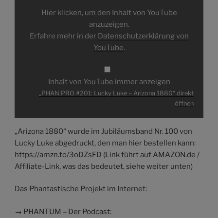
1880“
von
Hier klicken, um den Inhalt von YouTube
YouTube
anzeigen
anzuzeigen.
Erfahre mehr in der
Datenschutzerklärung von
YouTube
.
Inhalt von YouTube immer anzeigen
„PHAN.PRO #201: Lucky Luke – Arizona 1880“ direkt
öffnen
„Arizona 1880“ wurde im Jubiläumsband Nr. 100 von
Lucky Luke abgedruckt, den man hier bestellen kann:
https://amzn.to/3oDZsFD (Link führt auf AMAZON.de /
Affiliate-Link, was das bedeutet, siehe weiter unten)
Das Phantastische Projekt im Internet:
→ PHANTUM – Der Podcast: