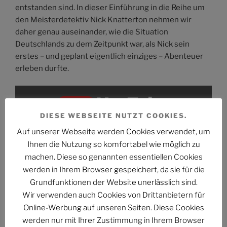
entstanden sind. In dieser Einführung in die Reihe um
den Meisterdetektiv Nick Knatterton nehmen wir
daher genau auseinander, wie die Situation
Deutschlands zu dem Zeitpunkt war, als Nick sein
erstes – und geplant eigentlich einziges – Abenteuer
erleben durfte.
„PHAN.PRO
#202:
Der
Schuss
DIESE WEBSEITE NUTZT COOKIES.
in
den
künstlichen
Auf unserer Webseite werden Cookies verwendet, um
Hinterkopf
Hier klicken, um den Inhalt von YouTube
Ihnen die Nutzung so komfortabel wie möglich zu
|
Nick
anzuzeigen.
machen. Diese so genannten essentiellen Cookies
Knatterton“
Erfahre mehr in der
Datenschutzerklärung von
von
werden in Ihrem Browser gespeichert, da sie für die
YouTube
YouTube
.
anzeigen
Grundfunktionen der Website unerlässlich sind.
Wir verwenden auch Cookies von Drittanbietern für
Online-Werbung auf unseren Seiten. Diese Cookies
Inhalt von YouTube immer anzeigen
werden nur mit Ihrer Zustimmung in Ihrem Browser
„PHAN.PRO #202: Der Schuss in den künstlichen