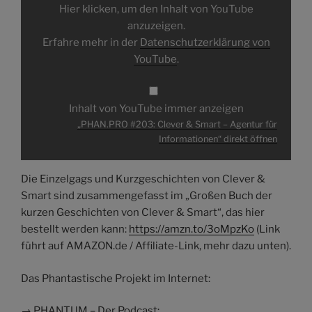
für
Hier klicken, um den Inhalt von YouTube
Informationen“
von
anzuzeigen.
YouTube
Erfahre mehr in der
Datenschutzerklärung von
anzeigen
YouTube
.
Inhalt von YouTube immer anzeigen
„PHAN.PRO #203: Clever & Smart – Agentur für
Informationen“ direkt öffnen
Die Einzelgags und Kurzgeschichten von Clever &
Smart sind zusammengefasst im „Großen Buch der
kurzen Geschichten von Clever & Smart“, das hier
bestellt werden kann:
https://amzn.to/3oMpzKo
(Link
führt auf AMAZON.de / Affiliate-Link, mehr dazu unten).
Das Phantastische Projekt im Internet:
→ PHANTUM – Der Podcast: