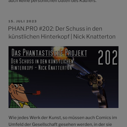
auch keine persönlichen Daten des Käufers.
VERÖFFENTLICHT
15. JULI 2023
AM
PHAN.PRO #202: Der Schuss in den
künstlichen Hinterkopf | Nick Knatterton
Wie jedes Werk der Kunst, so müssen auch Comics im
Umfeld der Gesellschaft gesehen werden, in der sie