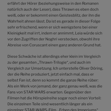
erfährt der Hörer (beziehungsweise in den Romanen
natürlich auch der Leser), dass Thrawn es eben doch
weiß, oder er bekommt einen Geistesblitz, der ihn die
Wahrheit ahnen lässt. Da ist es gerade in dieser Folge
sehr erfrischend, wenn er sich wenigstens bei einer
Kleinigkeit mal irrt, indem er annimmt, Leia würde sich
vor den Zugriffen der Noghri verstecken, obwohl ihre
Abreise von Coruscant einen ganz anderen Grund hat.
Diese Schwäche ist allerdings eher klein im Vergleich
zu der gesamten „Thrawn-Trilogie“, und auch im
Vergleich zur Umsetzung. Ich unterstelle Oliver Döring,
der die Reihe produziert, jetzt einfach mal, dass er
selbst Fan ist, denn so kommt die ganze Reihe rüber:
Als ein Werk von jemand, der ganz genau weiß, was die
Fans von STAR WARS erwarten. Gegenüber den
Filmen hat die Hörspielreihe sogar noch einen Vorteil:
Die einzelnen Teile sind wesentlich länger als ein
einzelner STAR-WARS-Film. „Erben des Imperiums“