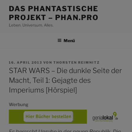
Zum
DAS PHANTASTISCHE
Inhalt
PROJEKT – PHAN.PRO
springen
Leben. Universum. Alles.
Menü
VERÖFFENTLICHT
16. APRIL 2013
VON
THORSTEN REIMNITZ
AM
STAR WARS – Die dunkle Seite der
Macht, Teil 1: Gejagte des
Imperiums [Hörspiel]
Werbung
Es herrscht Unruhe in der neuen Republik. Die