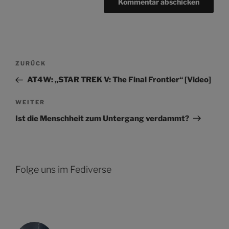
Beitragsnavigation
Vorheriger
ZURÜCK
Beitrag
AT4W: „STAR TREK V: The Final Frontier“ [Video]
Nächster
WEITER
Beitrag
Ist die Menschheit zum Untergang verdammt?
Folge uns im Fediverse