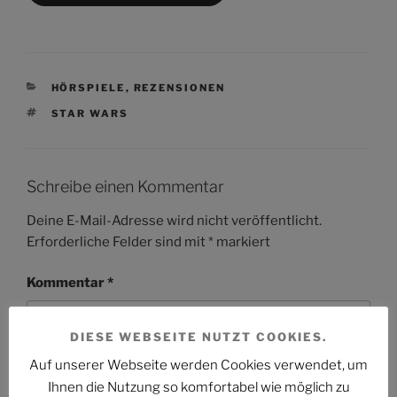
KATEGORIEN
HÖRSPIELE
,
REZENSIONEN
SCHLAGWÖRTER
STAR WARS
Schreibe einen Kommentar
Deine E-Mail-Adresse wird nicht veröffentlicht.
Erforderliche Felder sind mit
*
markiert
Kommentar
*
DIESE WEBSEITE NUTZT COOKIES.
Auf unserer Webseite werden Cookies verwendet, um
Ihnen die Nutzung so komfortabel wie möglich zu