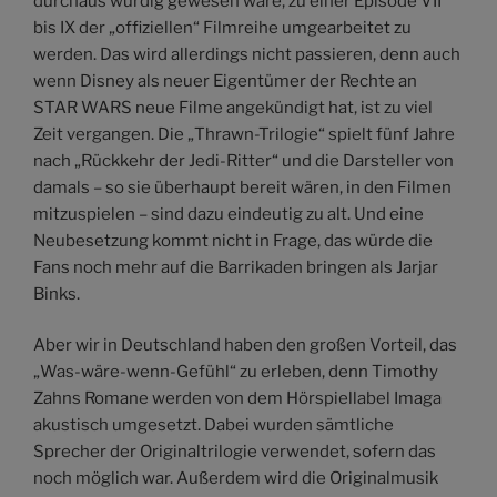
durchaus würdig gewesen wäre, zu einer Episode VII
bis IX der „offiziellen“ Filmreihe umgearbeitet zu
werden. Das wird allerdings nicht passieren, denn auch
wenn Disney als neuer Eigentümer der Rechte an
STAR WARS neue Filme angekündigt hat, ist zu viel
Zeit vergangen. Die „Thrawn-Trilogie“ spielt fünf Jahre
nach „Rückkehr der Jedi-Ritter“ und die Darsteller von
damals – so sie überhaupt bereit wären, in den Filmen
mitzuspielen – sind dazu eindeutig zu alt. Und eine
Neubesetzung kommt nicht in Frage, das würde die
Fans noch mehr auf die Barrikaden bringen als Jarjar
Binks.
Aber wir in Deutschland haben den großen Vorteil, das
„Was-wäre-wenn-Gefühl“ zu erleben, denn Timothy
Zahns Romane werden von dem Hörspiellabel Imaga
akustisch umgesetzt. Dabei wurden sämtliche
Sprecher der Originaltrilogie verwendet, sofern das
noch möglich war. Außerdem wird die Originalmusik