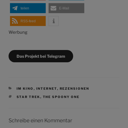
teilen
E-Mail
RSS-feed
Werbung
Das Projekt bei Telegram
KATEGORIEN
IM KINO
,
INTERNET
,
REZENSIONEN
SCHLAGWÖRTER
STAR TREK
,
THE SPOONY ONE
Schreibe einen Kommentar