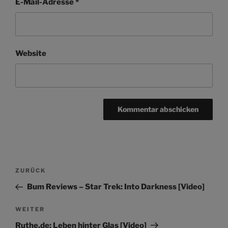
E-Mail-Adresse
*
Website
Beitragsnavigation
Vorheriger
ZURÜCK
Beitrag
Bum Reviews – Star Trek: Into Darkness [Video]
Nächster
WEITER
Beitrag
Ruthe.de: Leben hinter Glas [Video]