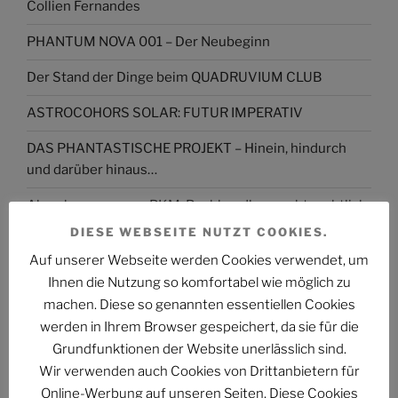
Collien Fernandes
PHANTUM NOVA 001 – Der Neubeginn
Der Stand der Dinge beim QUADRUVIUM CLUB
ASTROCOHORS SOLAR: FUTUR IMPERATIV
DAS PHANTASTISCHE PROJEKT – Hinein, hindurch
und darüber hinaus…
Abmahnung gegen BKM: Buchhandlung geht rechtlich
gegen Interview-Äußerungen des
DIESE WEBSEITE NUTZT COOKIES.
Kulturstaatsministers vor
Auf unserer Webseite werden Cookies verwendet, um
Ihnen die Nutzung so komfortabel wie möglich zu
The Billion Dollar Man – The Last Laugh Syndicate –
machen. Diese so genannten essentiellen Cookies
Music Video
werden in Ihrem Browser gespeichert, da sie für die
Grundfunktionen der Website unerlässlich sind.
Wir verwenden auch Cookies von Drittanbietern für
Online-Werbung auf unseren Seiten. Diese Cookies