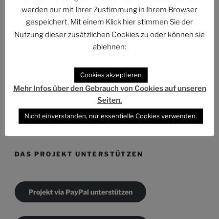
ARCHIV
werden nur mit Ihrer Zustimmung in Ihrem Browser
gespeichert. Mit einem Klick hier stimmen Sie der
Archiv
Nutzung dieser zusätzlichen Cookies zu oder können sie
ablehnen:
Cookies akzeptieren
Mehr Infos über den Gebrauch von Cookies auf unseren
KATEGORIEN
Seiten.
Kategorien
Nicht einverstanden, nur essentielle Cookies verwenden.
DAS PROJEKT UNTERSTÜTZEN
Projekt via PayPal unterstützen