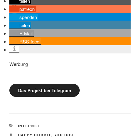
teilen
patreon
spenden
teilen
E-Mail
RSS-feed
Werbung
Das Projekt bei Telegram
KATEGORIEN
INTERNET
SCHLAGWÖRTER
HAPPY HOBBIT
,
YOUTUBE