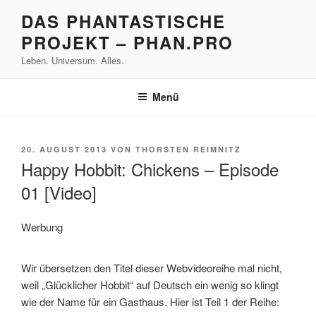
Zum
DAS PHANTASTISCHE
Inhalt
PROJEKT – PHAN.PRO
springen
Leben. Universum. Alles.
Menü
VERÖFFENTLICHT
20. AUGUST 2013
VON
THORSTEN REIMNITZ
AM
Happy Hobbit: Chickens – Episode
01 [Video]
Werbung
Wir übersetzen den Titel dieser Webvideoreihe mal nicht,
weil „Glücklicher Hobbit“ auf Deutsch ein wenig so klingt
wie der Name für ein Gasthaus. Hier ist Teil 1 der Reihe: