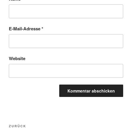
E-Mail-Adresse
*
Website
Beitragsnavigation
Vorheriger
ZURÜCK