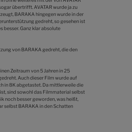
 kann ohne weiteres mit der von AVATAR
sogar übertrifft. AVATAR wurde ja zu
rzeugt, BARAKA hingegen wurde in der
erunterstützung gedreht, so gesehen ist
s besser. Ganz klar absolute
etzung von BARAKA gedreht, die den
nen Zeitraum von 5 Jahren in 25
gedreht. Auch dieser Film wurde auf
 in 8K abgetastet. Da mittlerweile die
ist, sind sowohl das Filmmaterial selbst
ik noch besser geworden, was heißt,
r selbst BARAKA in den Schatten