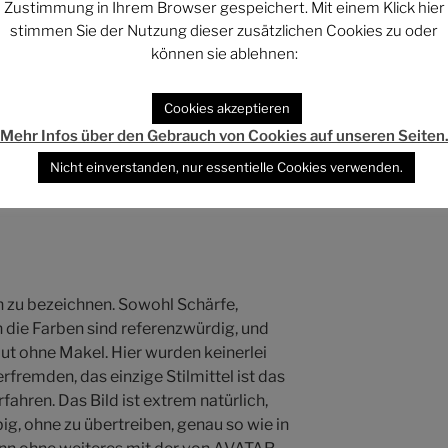
Zustimmung in Ihrem Browser gespeichert. Mit einem Klick hier
stimmen Sie der Nutzung dieser zusätzlichen Cookies zu oder
!!) SD-Auflösung (über 400.000 Pixel,
können sie ablehnen:
nten bekannte normale SD-TV-
Cookies akzeptieren
Mehr Infos über den Gebrauch von Cookies auf unseren Seiten
Nicht einverstanden, nur essentielle Cookies verwenden.
ion „nur“ um eine normale Blu-Ray
 zu bezeichnen. Sowohl Schärfe,
 die Farben sind referenzwürdig, und
ut ohne Makel. Hier wurden keinerlei
verfremden, das einzige Stilmittel ist das
fahren. Das Bild ist extrem natürlich,
big, ohne zu übertreiben, genau so wie in