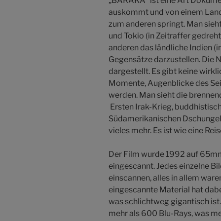
„BARAKA“ ist eine Art Dokumen
auskommt und von einem Land 
zum anderen springt. Man sieht
und Tokio (in Zeitraffer gedr
anderen das ländliche Indien (
Gegensätze darzustellen. Die N
dargestellt. Es gibt keine wirkl
Momente, Augenblicke des Sein
werden. Man sieht die brennen
Ersten Irak-Krieg, buddhistisc
Südamerikanischen Dschungel,
vieles mehr. Es ist wie eine Rei
Der Film wurde 1992 auf 65mm
eingescannt. Jedes einzelne Bi
einscannen, alles in allem war
eingescannte Material hat dabei
was schlichtweg gigantisch is
mehr als 600 Blu-Rays, was m