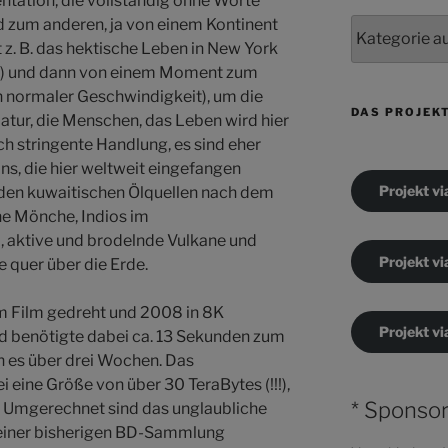
tation, die vollständig ohne Worte
zum anderen, ja von einem Kontinent
Kategorien
 z. B. das hektische Leben in New York
eht) und dann von einem Moment zum
in normaler Geschwindigkeit), um die
DAS PROJEK
atur, die Menschen, das Leben wird hier
ich stringente Handlung, es sind eher
s, die hier weltweit eingefangen
Projekt vi
den kuwaitischen Ölquellen nach dem
he Mönche, Indios im
 aktive und brodelnde Vulkane und
Projekt vi
se quer über die Erde.
 Film gedreht und 2008 in 8K
Projekt vi
ld benötigte dabei ca. 13 Sekunden zum
en es über drei Wochen. Das
 eine Größe von über 30 TeraBytes (!!!),
* Sponsor
t. Umgerechnet sind das unglaubliche
einer bisherigen BD-Sammlung