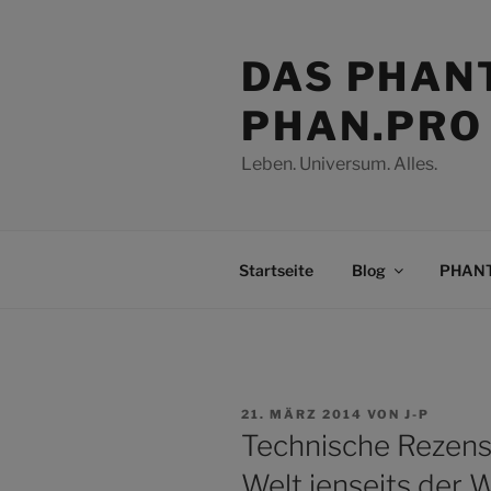
Zum
Inhalt
DAS PHAN
springen
PHAN.PRO
Leben. Universum. Alles.
Startseite
Blog
PHANT
VERÖFFENTLICHT
21. MÄRZ 2014
VON
J-P
AM
Technische Rezens
Welt jenseits der 