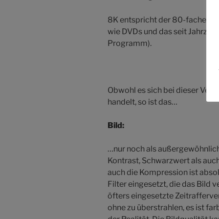
8K entspricht der 80-fachen (!
wie DVDs und das seit Jahrzeh
Programm).
Obwohl es sich bei dieser Vers
handelt, so ist das…
Bild:
…nur noch als außergewöhnlich
Kontrast, Schwarzwert als auch
auch die Kompression ist absol
Filter eingesetzt, die das Bild 
öfters eingesetzte Zeitrafferver
ohne zu überstrahlen, es ist far