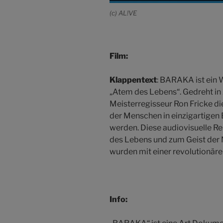
(c) AL!VE
Film:
Klappentext
: BARAKA ist ein 
„Atem des Lebens“. Gedreht in 
Meisterregisseur Ron Fricke di
der Menschen in einzigartigen 
werden. Diese audiovisuelle R
des Lebens und zum Geist der 
wurden mit einer revolutionär
Info: