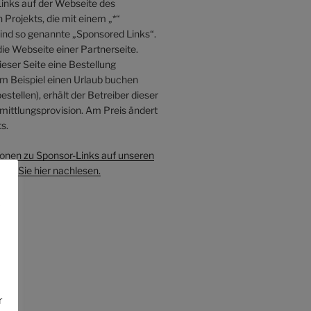
inks auf der Webseite des
Projekts, die mit einem „*“
sind so genannte „Sponsored Links“.
die Webseite einer Partnerseite.
eser Seite eine Bestellung
 Beispiel einen Urlaub buchen
estellen), erhält der Betreiber dieser
mittlungsprovision. Am Preis ändert
s.
onen zu Sponsor-Links auf unseren
en Sie hier nachlesen.
e
r