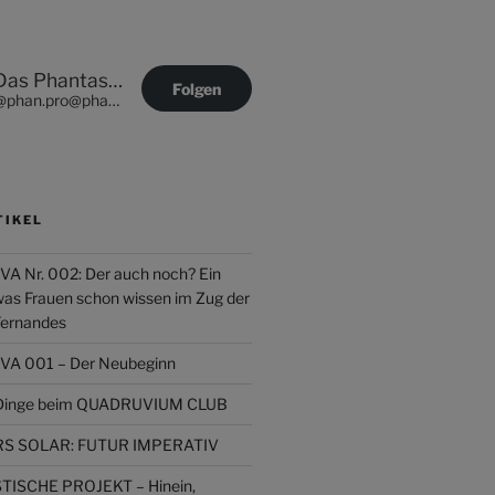
Das Phantastische Projekt - PHAN.PRO
Folgen
@phan.pro@phan.pro
TIKEL
Nr. 002: Der auch noch? Ein
was Frauen schon wissen im Zug der
Fernandes
 001 – Der Neubeginn
r Dinge beim QUADRUVIUM CLUB
 SOLAR: FUTUR IMPERATIV
ISCHE PROJEKT – Hinein,