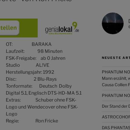
OT: BARAKA
Laufzeit: 98 Minuten
FSK-Freigabe: ab 0 Jahren
NEUESTE AR
Studio AL!VE
PHANTUM NOVA 
Herstellungsjahr: 1992
Mann erzählt, 
Disc: 2 Blu-Rays
Causa Collien 
Tonformate: Deutsch Dolby
Digital 5.1, Englisch DTS-HD-MA 5.1
PHANTUM NOVA
Extras: Schuber ohne FSK-
Der Stand de
Logo und Wendecover ohne FSK-
Logo
ASTROCOHORS
Regie: Ron Fricke
DAS PHANTAST