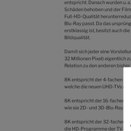
entspricht. Danach wurden u. a
Schäden behoben und der Film, 
Full-HD-Qualität herunterreduz
Blu-Ray passt. Da das ursprün
erstklassig ist, besitzt auch 
Bildqualität.
Damit sich jeder eine Vorstel
32 Millionen Pixel) eigentlich 
Relation zu den anderen bisher
8K entspricht der 4-fachen 4K/
welche die neuen UHD-TVs mit
8K entspricht der 16-fachen Fu
wie sie 2D- und 3D-Blu-Ray´s b
8K entspricht der 32-fachen HD
die HD-Programme der TV-Send