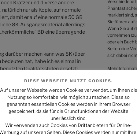
Verschiedene L
. noch Kratzer und diverse andere
Phantastischen 
natürlich nur als Kopie, auf normale
markiert sind, 
iert, damit er auf eine normale 50 GB
Sie führen auf 
gliche 8K-Ausgangsmaterial allerdings
Wenn Sie auf di
die „herkömmliche“ BD eine überragende
vornehmen (zum
oder ein Buch b
Seiten eine Ver
lung darüber machen kann was 8K (über
sich dabei nicht
zu bedeuten hat, habe ich es einmal in
Mehr Informati
 benutzten Qualitätsstufen gesetzt:
Webseiten könn
DIESE WEBSEITE NUTZT COOKIES.
UHD-Auflösung (über 8 Millionen Pixel,
Auf unserer Webseite werden Cookies verwendet, um Ihnen di
bringen);
Nutzung so komfortabel wie möglich zu machen. Diese so
genannten essentiellen Cookies werden in Ihrem Browser
ll-HD-Auflösung (über 2 Millionen Pixel,
gespeichert, da sie für die Grundfunktionen der Website
esitzen);
unerlässlich sind.
Wir verwenden auch Cookies von Drittanbietern für Online-
-Auflösung (über 1 Million Pixel, wie es
Werbung auf unseren Seiten. Diese Cookies werden nur mit Ihre
er ausstrahlen);