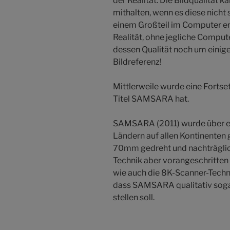
der Realität. Die Bildqualität
mithalten, wenn es diese nicht 
einem Großteil im Computer e
Realität, ohne jegliche Comput
dessen Qualität noch um einige
Bildreferenz!
Mittlerweile wurde eine Forts
Titel SAMSARA hat.
SAMSARA (2011) wurde über ei
Ländern auf allen Kontinenten 
70mm gedreht und nachträglich
Technik aber vorangeschritten 
wie auch die 8K-Scanner-Techn
dass SAMSARA qualitativ soga
stellen soll.