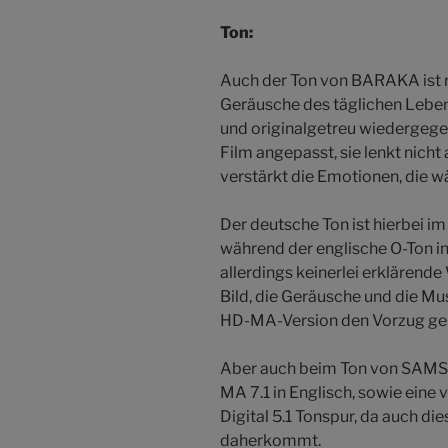
Ton:
Auch der Ton von BARAKA ist 
Geräusche des täglichen Lebens
und originalgetreu wiedergeg
Film angepasst, sie lenkt nicht 
verstärkt die Emotionen, die w
Der deutsche Ton ist hierbei im
während der englische O-Ton in
allerdings keinerlei erklärende
Bild, die Geräusche und die Mus
HD-MA-Version den Vorzug ge
Aber auch beim Ton von SAMS
MA 7.1 in Englisch, sowie eine 
Digital 5.1 Tonspur, da auch di
daherkommt.