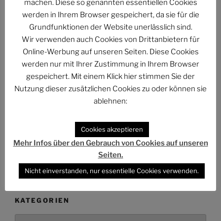
Abmahnung gegen BKM: Buchhandlung geht rechtlich
machen. Diese so genannten essentiellen Cookies
gegen Interview-Äußerungen des
werden in Ihrem Browser gespeichert, da sie für die
Kulturstaatsministers vor
Grundfunktionen der Website unerlässlich sind.
Wir verwenden auch Cookies von Drittanbietern für
The Billion Dollar Man – The Last Laugh Syndicate –
Online-Werbung auf unseren Seiten. Diese Cookies
Music Video
werden nur mit Ihrer Zustimmung in Ihrem Browser
gespeichert. Mit einem Klick hier stimmen Sie der
Nutzung dieser zusätzlichen Cookies zu oder können sie
ablehnen:
ARCHIV
Cookies akzeptieren
Archiv
Mehr Infos über den Gebrauch von Cookies auf unseren
Seiten.
Nicht einverstanden, nur essentielle Cookies verwenden.
KATEGORIEN
Kategorien