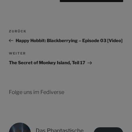
Beitragsnavigation
Vorheriger
ZURÜCK
Beitrag
Happy Hobbit: Blackberrying – Episode 03 [Video]
Nächster
WEITER
Beitrag
The Secret of Monkey Island, Teil 17
Folge uns im Fediverse
Das Phantastische Projekt - PHAN.PRO