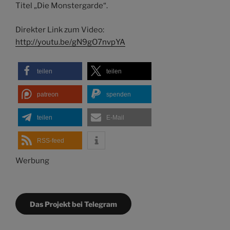
Titel „Die Monstergarde“.
Direkter Link zum Video:
http://youtu.be/gN9gO7nvpYA
teilen
teilen
patreon
spenden
teilen
E-Mail
RSS-feed
Werbung
Das Projekt bei Telegram