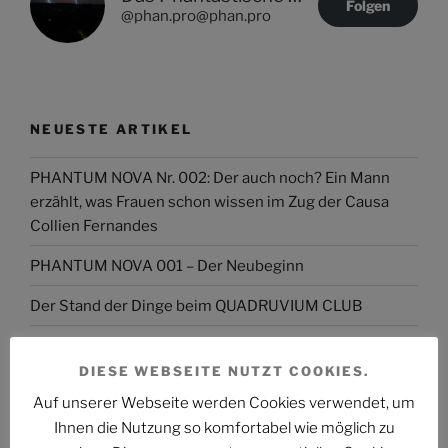
Folgen
@phan.pro@phan.pro
NEUESTE ARTIKEL
PHANTUM NOVA Nr. 002: Der auch noch? Ein Mann
erzählt, was Frauen schon wissen im Zug der Causa
Collien Fernandes
PHANTUM NOVA 001 – Der Neubeginn
Der Stand der Dinge beim QUADRUVIUM CLUB
ASTROCOHORS SOLAR: FUTUR IMPERATIV
DIESE WEBSEITE NUTZT COOKIES.
DAS PHANTASTISCHE PROJEKT – Hinein, hindurch
Auf unserer Webseite werden Cookies verwendet, um
und darüber hinaus…
Ihnen die Nutzung so komfortabel wie möglich zu