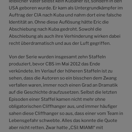
leiblicher Vater selbst kein Kubaner ist, sondern in den
USA geboren wurde. Er kam als Untergrundkämpfer im
Auftrag der CIA nach Kuba und nahm dort eine falsche
Identität an. Ohne diese Auflösung hätte Eric die
Abschiebung nach Kuba gedroht. Sowohl die
Abschiebung als auch ihre Verhinderung wirken dabei
recht überdramatisch und aus der Luft gegriffen.
Von der Serie wurden insgesamt zehn Staffeln
produziert, bevor CBS im Mai 2012 das Ende
verkündete. Im Verlauf der höheren Staffeln ist zu
sehen, dass die Autoren so ein bisschen dem Zwang
verfallen waren, immer noch einen Grad an Dramatik
auf die Geschichte draufzusetzen. Selbst die letzten
Episoden einer Staffel kamen nicht mehr ohne
obligatorischen Cliffhanger aus, und immer häufiger
sahen diese Cliffhanger so aus, dass einer vom Team in
Lebensgefahr schwebte. Alles das konnte die Quote
aber nicht retten. Zwar hatte „CSI: MIAMI“ mit