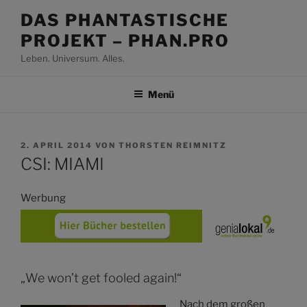
Zum
DAS PHANTASTISCHE
Inhalt
PROJEKT – PHAN.PRO
springen
Leben. Universum. Alles.
Menü
VERÖFFENTLICHT
2. APRIL 2014
VON
THORSTEN REIMNITZ
AM
CSI: MIAMI
Werbung
„We won’t get fooled again!“
Nach dem großen