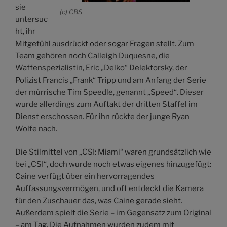
sie
(c) CBS
untersuc
ht, ihr
Mitgefühl ausdrückt oder sogar Fragen stellt. Zum
Team gehören noch Calleigh Duquesne, die
Waffenspezialistin, Eric „Delko“ Delektorsky, der
Polizist Francis „Frank“ Tripp und am Anfang der Serie
der mürrische Tim Speedle, genannt „Speed“. Dieser
wurde allerdings zum Auftakt der dritten Staffel im
Dienst erschossen. Für ihn rückte der junge Ryan
Wolfe nach.
Die Stilmittel von „CSI: Miami“ waren grundsätzlich wie
bei „CSI“, doch wurde noch etwas eigenes hinzugefügt:
Caine verfügt über ein hervorragendes
Auffassungsvermögen, und oft entdeckt die Kamera
für den Zuschauer das, was Caine gerade sieht.
Außerdem spielt die Serie – im Gegensatz zum Original
– am Tag. Die Aufnahmen wurden zudem mit