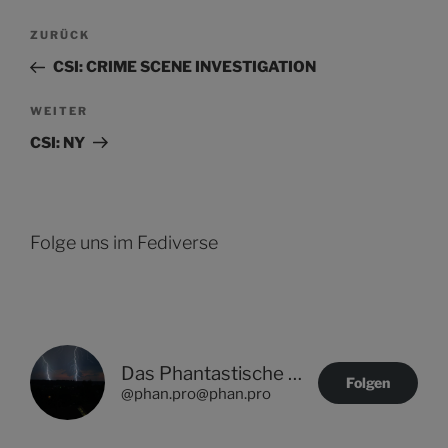
Beitragsnavigation
Vorheriger
ZURÜCK
Beitrag
CSI: CRIME SCENE INVESTIGATION
Nächster
WEITER
Beitrag
CSI: NY
Folge uns im Fediverse
Das Phantastische Projekt - PHAN.PRO
Folgen
@phan.pro@phan.pro