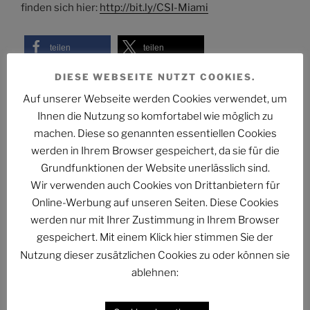
finden sich hier:
http://bit.ly/CSI-Miami
teilen
teilen
DIESE WEBSEITE NUTZT COOKIES.
patreon
spenden
Auf unserer Webseite werden Cookies verwendet, um
teilen
E-Mail
Ihnen die Nutzung so komfortabel wie möglich zu
machen. Diese so genannten essentiellen Cookies
RSS-feed
werden in Ihrem Browser gespeichert, da sie für die
Werbung
Grundfunktionen der Website unerlässlich sind.
Wir verwenden auch Cookies von Drittanbietern für
Online-Werbung auf unseren Seiten. Diese Cookies
werden nur mit Ihrer Zustimmung in Ihrem Browser
Das Projekt bei Telegram
gespeichert. Mit einem Klick hier stimmen Sie der
Nutzung dieser zusätzlichen Cookies zu oder können sie
ablehnen:
KATEGORIEN
AUF BLU-RAY
,
AUF DVD
,
IM FERNSEHEN
,