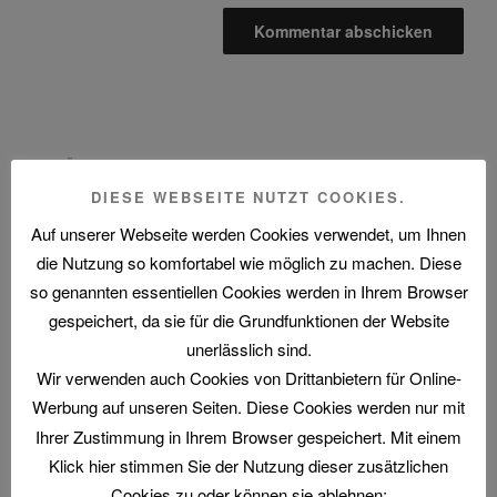
Beitragsnavigation
Vorheriger
ZURÜCK
Beitrag
DIESE WEBSEITE NUTZT COOKIES.
STAR WARS Comics Nr. 14: Vader Down
Auf unserer Webseite werden Cookies verwendet, um Ihnen
Nächster
WEITER
die Nutzung so komfortabel wie möglich zu machen. Diese
Beitrag
STAR WARS Comics Nr. 16: Das Gefängnis der
so genannten essentiellen Cookies werden in Ihrem Browser
Rebellen
gespeichert, da sie für die Grundfunktionen der Website
unerlässlich sind.
Wir verwenden auch Cookies von Drittanbietern für Online-
Werbung auf unseren Seiten. Diese Cookies werden nur mit
Folge uns im Fediverse
Ihrer Zustimmung in Ihrem Browser gespeichert. Mit einem
Klick hier stimmen Sie der Nutzung dieser zusätzlichen
Cookies zu oder können sie ablehnen: