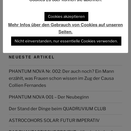
Cookies akzeptieren
Das Phantastische Projekt - PHAN.PRO
Folgen
Mehr Infos über den Gebrauch von Cookies auf unseren
@phan.pro@phan.pro
Seiten.
Nicht einverstanden, nur essentielle Cookies verwenden.
NEUESTE ARTIKEL
PHANTUM NOVA Nr. 002: Der auch noch? Ein Mann
erzählt, was Frauen schon wissen im Zug der Causa
Collien Fernandes
PHANTUM NOVA 001 – Der Neubeginn
Der Stand der Dinge beim QUADRUVIUM CLUB
ASTROCOHORS SOLAR: FUTUR IMPERATIV