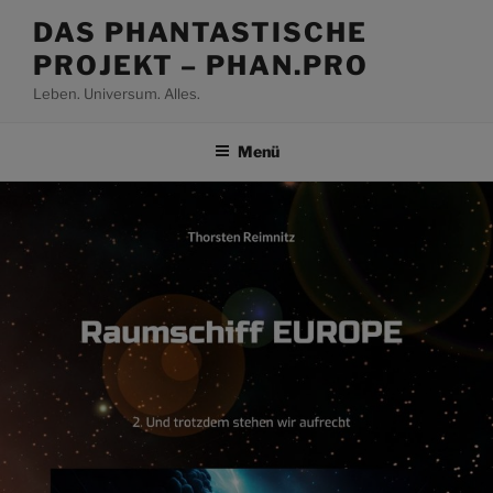
Zum
DAS PHANTASTISCHE
Inhalt
PROJEKT – PHAN.PRO
springen
Leben. Universum. Alles.
Menü