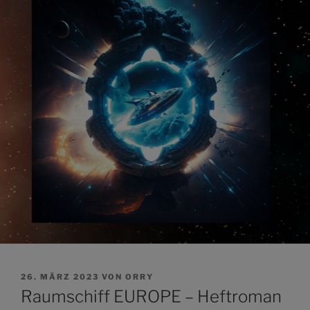
VERÖFFENTLICHT
26. MÄRZ 2023
VON
ORRY
AM
Raumschiff EUROPE – Heftroman