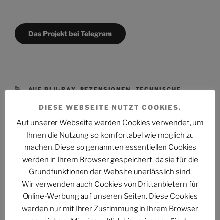
Das Projekt bei Telegram
KATEGORIEN
AUF BLU-RAY
,
REZENSIONEN
,
TECHNISCHE
REZENSION
DIESE WEBSEITE NUTZT COOKIES.
SCHLAGWÖRTER
3D
,
FANTASY
Auf unserer Webseite werden Cookies verwendet, um
Ihnen die Nutzung so komfortabel wie möglich zu
machen. Diese so genannten essentiellen Cookies
Schreibe einen Kommentar
werden in Ihrem Browser gespeichert, da sie für die
Deine E-Mail-Adresse wird nicht veröffentlicht.
Grundfunktionen der Website unerlässlich sind.
Erforderliche Felder sind mit
*
markiert
Wir verwenden auch Cookies von Drittanbietern für
Online-Werbung auf unseren Seiten. Diese Cookies
Kommentar
*
werden nur mit Ihrer Zustimmung in Ihrem Browser