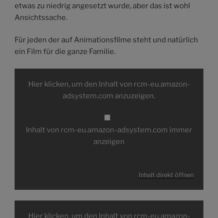
etwas zu niedrig angesetzt wurde, aber das ist wohl
Ansichtssache.
Für jeden der auf Animationsfilme steht und natürlich
ein Film für die ganze Familie.
Inhalt
von
Hier klicken, um den Inhalt von rcm-eu.amazon-
rcm-
eu.amazon-
adsystem.com anzuzeigen.
adsystem.com
anzeigen
Inhalt von rcm-eu.amazon-adsystem.com immer
anzeigen
Inhalt direkt öffnen
Inhalt
von
Hier klicken, um den Inhalt von rcm-eu.amazon-
rcm-