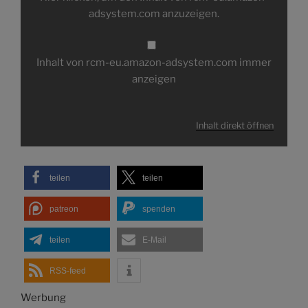
eu.amazon-
adsystem.com anzuzeigen.
adsystem.com
anzeigen
Inhalt von rcm-eu.amazon-adsystem.com immer
anzeigen
Inhalt direkt öffnen
teilen
teilen
patreon
spenden
teilen
E-Mail
RSS-feed
Werbung