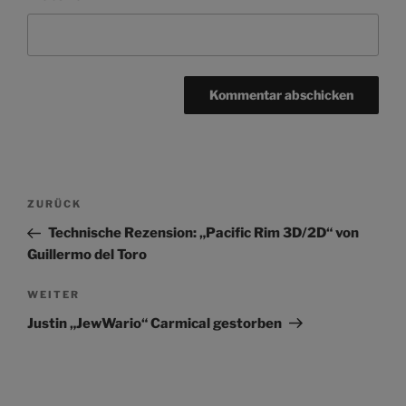
Beitragsnavigation
Vorheriger
ZURÜCK
Beitrag
Technische Rezension: „Pacific Rim 3D/2D“ von
Guillermo del Toro
Nächster
WEITER
Beitrag
Justin „JewWario“ Carmical gestorben