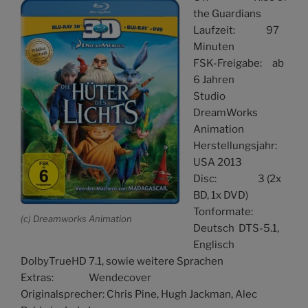
the Guardians
Laufzeit: 97
Minuten
FSK-Freigabe: ab
6 Jahren
Studio
DreamWorks
Animation
Herstellungsjahr:
USA 2013
Disc: 3 (2x
BD, 1x DVD)
Tonformate:
(c) Dreamworks Animation
Deutsch DTS-5.1,
Englisch
DolbyTrueHD 7.1, sowie weitere Sprachen
Extras: Wendecover
Originalsprecher: Chris Pine, Hugh Jackman, Alec