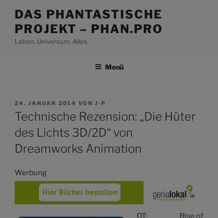
Zum
DAS PHANTASTISCHE
Inhalt
PROJEKT – PHAN.PRO
springen
Leben. Universum. Alles.
Menü
VERÖFFENTLICHT
24. JANUAR 2014
VON
J-P
AM
Technische Rezension: „Die Hüter
des Lichts 3D/2D“ von
Dreamworks Animation
Werbung
OT: Rise of